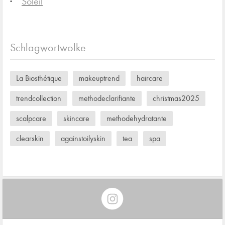
Soleil
Schlagwortwolke
La Biosthétique
makeuptrend
haircare
trendcollection
methodeclarifiante
christmas2025
scalpcare
skincare
methodehydratante
clearskin
againstoilyskin
tea
spa