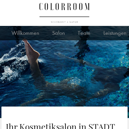
Willkommen
Salon
Team
Leistungen
Ihr Kosmetiksalon in STADT